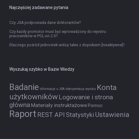
Najczęściej zadawane pytania
Czy JSA podpowiada dane doktorantów?
Czy każdy promotor musi być wprowadzony do rejestru
pracowników w POL-on 2.0?
Dlaczego pośród jednostek widzę takie z dopiskiem [nieaktywne]?
Wyszukaj szybko w Bazie Wiedzy
Badanie
Konta
Informacje o JSA
Interpretacja wyniku
użytkowników
Logowanie i strona
główna
Materiały instruktażowe
Pomoc
Raport
Ustawienia
REST API
Statystyki