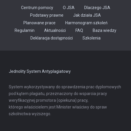
Centrum pomocy
O JSA
Dlaczego JSA
Podstawy prawne
Jak działa JSA
Planowane prace
Harmonogram szkoleń
Regulamin
Aktualności
FAQ
Baza wiedzy
Odnośnik
Deklaracja dostępności
Szkolenia
otwiera
się
w
nowej
karcie
Jednolity System Antyplagiatowy
System wykorzystywany do sprawdzenia prac dyplomowych
pod kątem plagiatu, przeznaczony do wsparcia pracy
weryfikacyjnej promotora (opiekuna) pracy,
którego właścicielem jest Minister właściwy do spraw
szkolnictwa wyższego.