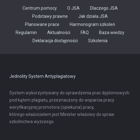
Centrum pomocy
O JSA
Dlaczego JSA
Podstawy prawne
Jak działa JSA
Planowane prace
Harmonogram szkoleń
Regulamin
Aktualności
FAQ
Baza wiedzy
Odnośnik
Deklaracja dostępności
Szkolenia
otwiera
się
w
nowej
karcie
Jednolity System Antyplagiatowy
System wykorzystywany do sprawdzenia prac dyplomowych
pod kątem plagiatu, przeznaczony do wsparcia pracy
weryfikacyjnej promotora (opiekuna) pracy,
którego właścicielem jest Minister właściwy do spraw
szkolnictwa wyższego.