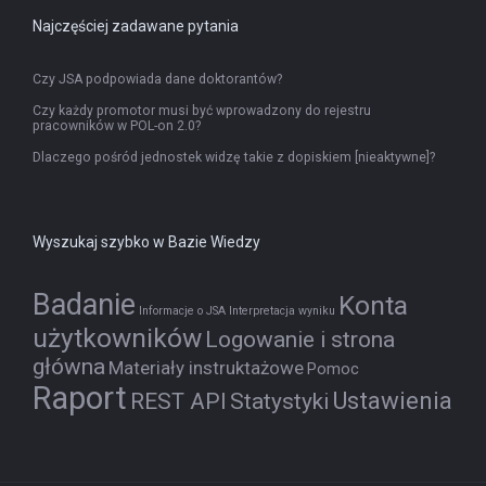
Najczęściej zadawane pytania
Czy JSA podpowiada dane doktorantów?
Czy każdy promotor musi być wprowadzony do rejestru
pracowników w POL-on 2.0?
Dlaczego pośród jednostek widzę takie z dopiskiem [nieaktywne]?
Wyszukaj szybko w Bazie Wiedzy
Badanie
Konta
Informacje o JSA
Interpretacja wyniku
użytkowników
Logowanie i strona
główna
Materiały instruktażowe
Pomoc
Raport
Ustawienia
REST API
Statystyki