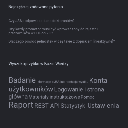
Najczęściej zadawane pytania
Czy JSA podpowiada dane doktorantów?
Czy każdy promotor musi być wprowadzony do rejestru
pracowników w POL-on 2.0?
Dlaczego pośród jednostek widzę takie z dopiskiem [nieaktywne]?
Wyszukaj szybko w Bazie Wiedzy
Badanie
Konta
Informacje o JSA
Interpretacja wyniku
użytkowników
Logowanie i strona
główna
Materiały instruktażowe
Pomoc
Raport
Ustawienia
REST API
Statystyki