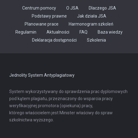
Centrum pomocy
O JSA
Dlaczego JSA
Podstawy prawne
Jak działa JSA
Planowane prace
Harmonogram szkoleń
Regulamin
Aktualności
FAQ
Baza wiedzy
Odnośnik
Deklaracja dostępności
Szkolenia
otwiera
się
w
nowej
karcie
Jednolity System Antyplagiatowy
System wykorzystywany do sprawdzenia prac dyplomowych
pod kątem plagiatu, przeznaczony do wsparcia pracy
weryfikacyjnej promotora (opiekuna) pracy,
którego właścicielem jest Minister właściwy do spraw
szkolnictwa wyższego.