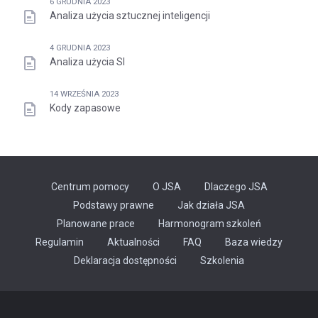
6 GRUDNIA 2023
Analiza użycia sztucznej inteligencji
4 GRUDNIA 2023
Analiza użycia SI
14 WRZEŚNIA 2023
Kody zapasowe
Centrum pomocy
O JSA
Dlaczego JSA
Podstawy prawne
Jak działa JSA
Planowane prace
Harmonogram szkoleń
Regulamin
Aktualności
FAQ
Baza wiedzy
Odnośnik
Deklaracja dostępności
Szkolenia
otwiera
się
w
nowej
karcie