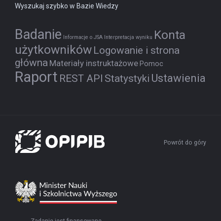
Wyszukaj szybko w Bazie Wiedzy
Badanie
Konta
Informacje o JSA
Interpretacja wyniku
użytkowników
Logowanie i strona
główna
Materiały instruktażowe
Pomoc
Raport
Ustawienia
REST API
Statystyki
Powrót do góry
Zadanie jest finansowane