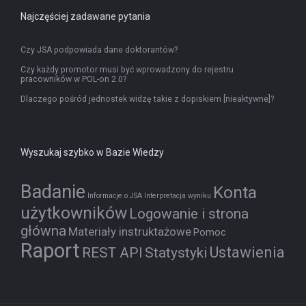
Najczęściej zadawane pytania
Czy JSA podpowiada dane doktorantów?
Czy każdy promotor musi być wprowadzony do rejestru
pracowników w POL-on 2.0?
Dlaczego pośród jednostek widzę takie z dopiskiem [nieaktywne]?
Wyszukaj szybko w Bazie Wiedzy
Badanie
Konta
Informacje o JSA
Interpretacja wyniku
użytkowników
Logowanie i strona
główna
Materiały instruktażowe
Pomoc
Raport
Ustawienia
REST API
Statystyki