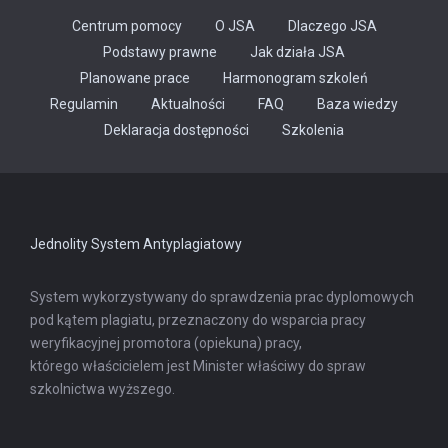
Centrum pomocy
O JSA
Dlaczego JSA
Podstawy prawne
Jak działa JSA
Planowane prace
Harmonogram szkoleń
Regulamin
Aktualności
FAQ
Baza wiedzy
Odnośnik
Deklaracja dostępności
Szkolenia
otwiera
się
w
nowej
karcie
Jednolity System Antyplagiatowy
System wykorzystywany do sprawdzenia prac dyplomowych
pod kątem plagiatu, przeznaczony do wsparcia pracy
weryfikacyjnej promotora (opiekuna) pracy,
którego właścicielem jest Minister właściwy do spraw
szkolnictwa wyższego.