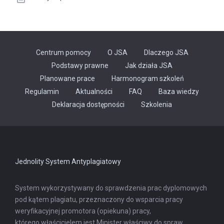
Centrum pomocy
O JSA
Dlaczego JSA
Podstawy prawne
Jak działa JSA
Planowane prace
Harmonogram szkoleń
Regulamin
Aktualności
FAQ
Baza wiedzy
Odnośnik
Deklaracja dostępności
Szkolenia
otwiera
się
w
nowej
karcie
Jednolity System Antyplagiatowy
System wykorzystywany do sprawdzenia prac dyplomowych
pod kątem plagiatu, przeznaczony do wsparcia pracy
weryfikacyjnej promotora (opiekuna) pracy,
którego właścicielem jest Minister właściwy do spraw