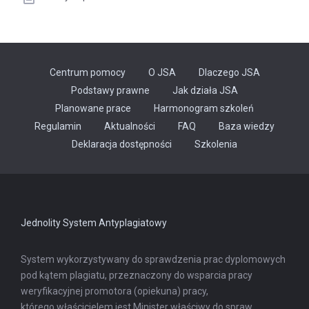
Centrum pomocy
O JSA
Dlaczego JSA
Podstawy prawne
Jak działa JSA
Planowane prace
Harmonogram szkoleń
Regulamin
Aktualności
FAQ
Baza wiedzy
Odnośnik
Deklaracja dostępności
Szkolenia
otwiera
się
w
nowej
karcie
Jednolity System Antyplagiatowy
System wykorzystywany do sprawdzenia prac dyplomowych
pod kątem plagiatu, przeznaczony do wsparcia pracy
weryfikacyjnej promotora (opiekuna) pracy,
którego właścicielem jest Minister właściwy do spraw