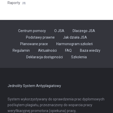
Raporty
(8)
Centrum pomocy
O JSA
Dlaczego JSA
Podstawy prawne
Jak działa JSA
Planowane prace
Harmonogram szkoleń
Regulamin
Aktualności
FAQ
Baza wiedzy
Odnośnik
Deklaracja dostępności
Szkolenia
otwiera
się
w
nowej
karcie
Jednolity System Antyplagiatowy
System wykorzystywany do sprawdzenia prac dyplomowych
pod kątem plagiatu, przeznaczony do wsparcia pracy
weryfikacyjnej promotora (opiekuna) pracy,