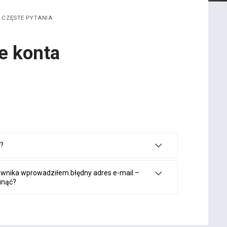
CZĘSTE PYTANIA
e konta
ć?
ownika wprowadziłem błędny adres e-mail –
unąć?