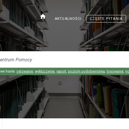
home
AKTUALNOŚCI
CZĘSTE PYTANIA
we hasła:
cytowanie
,
wykluczenie
,
raport
,
poziom podobieństwa
,
logowanie
,
n