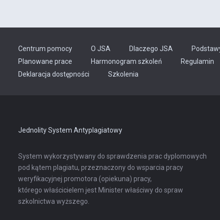
Centrum pomocy
O JSA
Dlaczego JSA
Podstaw
Planowane prace
Harmonogram szkoleń
Regulamin
Odnośnik
Deklaracja dostępności
Szkolenia
otwiera
się
w
nowej
karcie
Jednolity System Antyplagiatowy
System wykorzystywany do sprawdzenia prac dyplomowych
pod kątem plagiatu, przeznaczony do wsparcia pracy
weryfikacyjnej promotora (opiekuna) pracy,
którego właścicielem jest Minister właściwy do spraw
szkolnictwa wyższego.