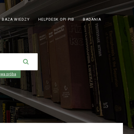
ODNOŚNIK
BAZA WIEDZY
HELPDESK OPI PIB
BADANIA
OTWIERA
SIĘ
W
NOWEJ
KARCIE
owa próba