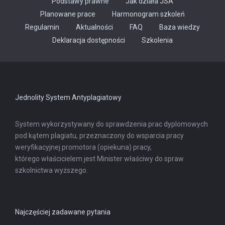
Podstawy prawne
Jak działa JSA
Planowane prace
Harmonogram szkoleń
Regulamin
Aktualności
FAQ
Baza wiedzy
Odnośnik
Deklaracja dostępności
Szkolenia
otwiera
się
w
nowej
karcie
Jednolity System Antyplagiatowy
System wykorzystywany do sprawdzenia prac dyplomowych
pod kątem plagiatu, przeznaczony do wsparcia pracy
weryfikacyjnej promotora (opiekuna) pracy,
którego właścicielem jest Minister właściwy do spraw
szkolnictwa wyższego.
Najczęściej zadawane pytania