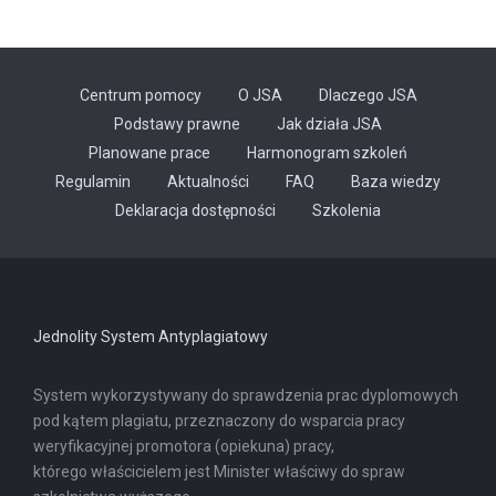
Centrum pomocy
O JSA
Dlaczego JSA
Podstawy prawne
Jak działa JSA
Planowane prace
Harmonogram szkoleń
Regulamin
Aktualności
FAQ
Baza wiedzy
Odnośnik
Deklaracja dostępności
Szkolenia
otwiera
się
w
nowej
karcie
Jednolity System Antyplagiatowy
System wykorzystywany do sprawdzenia prac dyplomowych
pod kątem plagiatu, przeznaczony do wsparcia pracy
weryfikacyjnej promotora (opiekuna) pracy,
którego właścicielem jest Minister właściwy do spraw