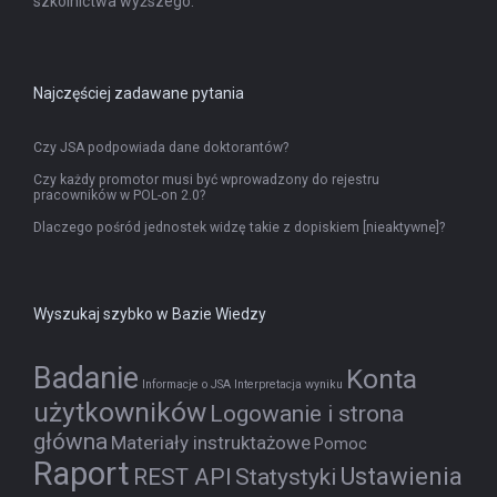
szkolnictwa wyższego.
Najczęściej zadawane pytania
Czy JSA podpowiada dane doktorantów?
Czy każdy promotor musi być wprowadzony do rejestru
pracowników w POL-on 2.0?
Dlaczego pośród jednostek widzę takie z dopiskiem [nieaktywne]?
Wyszukaj szybko w Bazie Wiedzy
Badanie
Konta
Informacje o JSA
Interpretacja wyniku
użytkowników
Logowanie i strona
główna
Materiały instruktażowe
Pomoc
Raport
Ustawienia
REST API
Statystyki