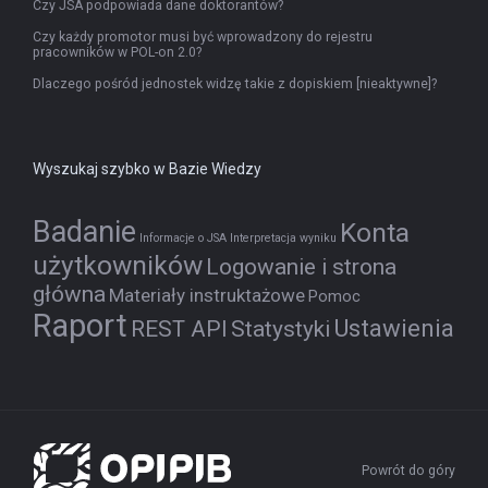
Czy JSA podpowiada dane doktorantów?
Czy każdy promotor musi być wprowadzony do rejestru
pracowników w POL-on 2.0?
Dlaczego pośród jednostek widzę takie z dopiskiem [nieaktywne]?
Wyszukaj szybko w Bazie Wiedzy
Badanie
Konta
Informacje o JSA
Interpretacja wyniku
użytkowników
Logowanie i strona
główna
Materiały instruktażowe
Pomoc
Raport
Ustawienia
REST API
Statystyki
Powrót do góry