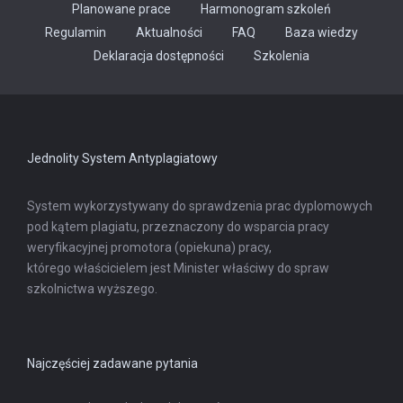
Planowane prace
Harmonogram szkoleń
Regulamin
Aktualności
FAQ
Baza wiedzy
Odnośnik
Deklaracja dostępności
Szkolenia
otwiera
się
w
nowej
karcie
Jednolity System Antyplagiatowy
System wykorzystywany do sprawdzenia prac dyplomowych
pod kątem plagiatu, przeznaczony do wsparcia pracy
weryfikacyjnej promotora (opiekuna) pracy,
którego właścicielem jest Minister właściwy do spraw
szkolnictwa wyższego.
Najczęściej zadawane pytania