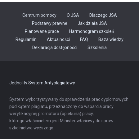
Centrum pomocy
O JSA
Dlaczego JSA
Podstawy prawne
Jak działa JSA
Planowane prace
Harmonogram szkoleń
Regulamin
Aktualności
FAQ
Baza wiedzy
Odnośnik
Deklaracja dostępności
Szkolenia
otwiera
się
w
nowej
karcie
Jednolity System Antyplagiatowy
System wykorzystywany do sprawdzenia prac dyplomowych
pod kątem plagiatu, przeznaczony do wsparcia pracy
weryfikacyjnej promotora (opiekuna) pracy,
którego właścicielem jest Minister właściwy do spraw
szkolnictwa wyższego.