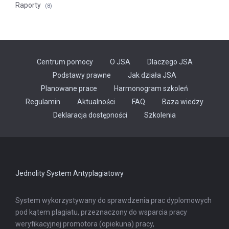
Raporty
(8)
Centrum pomocy
O JSA
Dlaczego JSA
Podstawy prawne
Jak działa JSA
Planowane prace
Harmonogram szkoleń
Regulamin
Aktualności
FAQ
Baza wiedzy
Odnośnik
Deklaracja dostępności
Szkolenia
otwiera
się
w
nowej
karcie
Jednolity System Antyplagiatowy
System wykorzystywany do sprawdzenia prac dyplomowych
pod kątem plagiatu, przeznaczony do wsparcia pracy
weryfikacyjnej promotora (opiekuna) pracy,